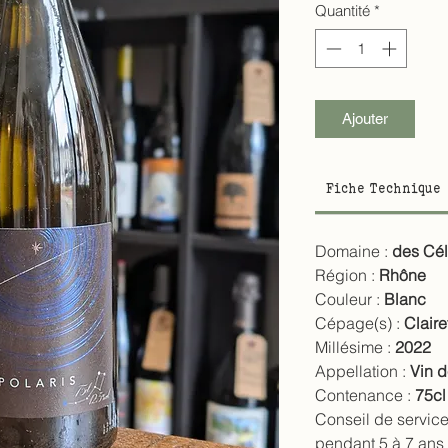
Quantité
*
Ajouter
Fiche Technique
Domaine :
des Cél
Région :
Rhône
Couleur :
Blanc
Cépage(s) :
Claire
Millésime :
2022
Appellation :
Vin 
Contenance :
75cl
Conseil de service
pendant 5 à 7 ans