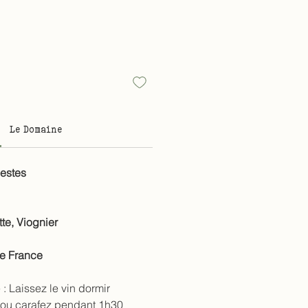
Le Domaine
estes
tte, Viognier
de France
 :
Laissez le vin dormir
 ou carafez pendant 1h30