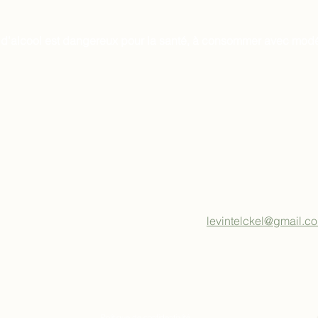
 d'alcool est dangereux pour la santé, à consommer avec modé
levintelckel@gmail.c
Politique de confidentialité