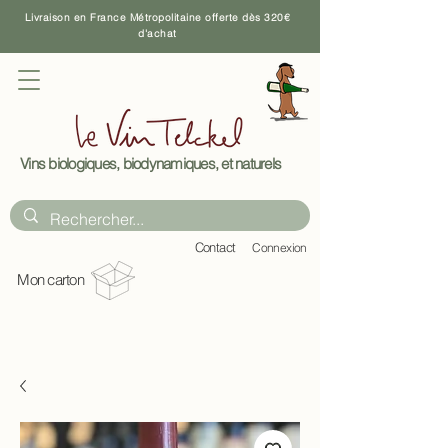
Livraison en France Métropolitaine offerte dès 320€
d'achat
Vins biologiques, biodynamiques, et naturels
C
ontact
Connexion
Mon carton