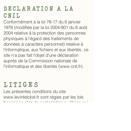
DECLARATION A LA
CNIL
Conformément à la loi 78-17 du 6 janvier
1978 (modifiée par la loi
2004-801
du 6 août
2004 relative à la protection des personnes
physiques à l'égard des traitements de
données à caractère personnel) relative à
l'informatique, aux fichiers et aux libertés, ce
site n'a pas fait l'objet d'une déclaration
auprès de la Commission nationale de
l'informatique et des libertés (
www.cnil.fr
).
LITIGES
Les présentes conditions du site
www.levintelckel.fr
sont régies par les lois
françaises et toute contestation ou litiges qui
pourraient naître de l'interprétation ou de
l'exécution de celles-ci seront de la
compétence exclusive des tribunaux dont
dépend le siège social de la société. La
langue de référence, pour le règlement de