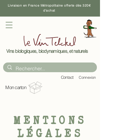
Livraison en France Métropolitaine offerte dès 320€
d'achat
Vins biologiques, biodynamiques, et naturels
C
ontact
Connexion
Mon carton
MENTIONS
LÉGALES