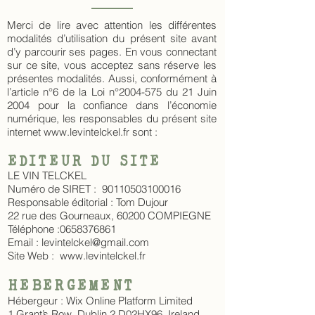
Merci de lire avec attention les différentes
modalités d’utilisation du présent site avant
d’y parcourir ses pages. En vous connectant
sur ce site, vous acceptez sans réserve les
présentes modalités. Aussi, conformément à
l’article n°6 de la Loi n°
2004-575
du 21 Juin
2004 pour la confiance dans l’économie
numérique, les responsables du présent site
internet
www.levintelckel.fr
sont :
EDITEUR DU SITE
LE VIN TELCKEL
Numéro de SIRET : 90110503100016
Responsable éditorial : Tom Dujour
22 rue des Gourneaux, 60200 COMPIEGNE
Téléphone :
0658376861
Email : levintelckel@gmail.com
Site Web : www.levintelckel.fr
HEBERGEMENT
Hébergeur : Wix Online Platform Limited
1 Grant’s Row, Dublin 2 D02HX96, Ireland