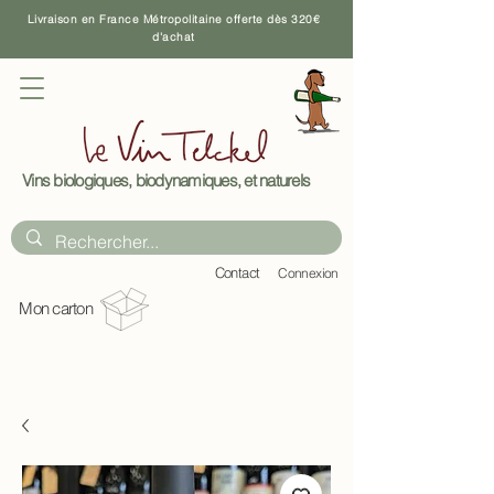
Livraison en France Métropolitaine offerte dès 320€
d'achat
Vins biologiques, biodynamiques, et naturels
C
ontact
Connexion
Mon carton