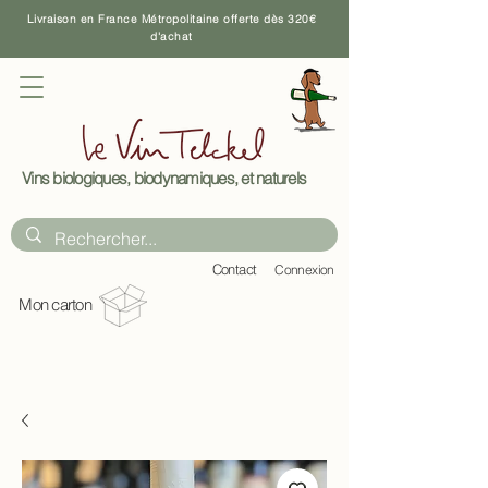
Livraison en France Métropolitaine offerte dès 320€
d'achat
Vins biologiques, biodynamiques, et naturels
C
ontact
Connexion
Mon carton