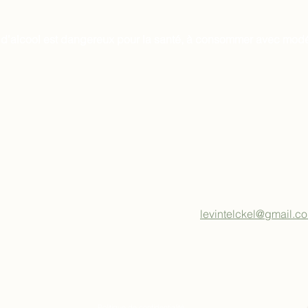
 d'alcool est dangereux pour la santé, à consommer avec modé
levintelckel@gmail.c
Politique de confidentialité