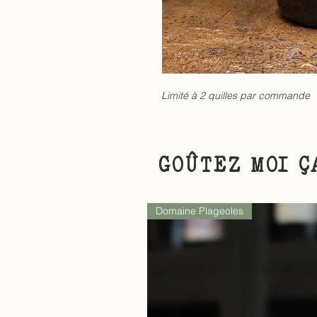
Limité à 2 quilles par commande
GOÛTEZ MOI Ç
Domaine Plageoles