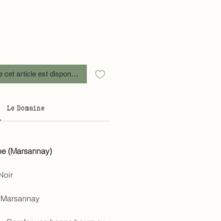
e cet article est disponible
Le Domaine
e (Marsannay)
Noir
Marsannay