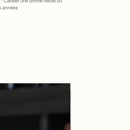
 :
Carafer une bonne heure ou
s années
Guillaume Overnoy