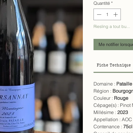
Quantité
*
Riesling a tout bu...
Me notifier lorsqu
Fiche Technique
Domaine :
Pataille
Région :
Bourgogn
Couleur :
Rouge
Cépage(s) :
Pinot 
Millésime :
2023
Appellation :
AOC 
Contenance :
75cl