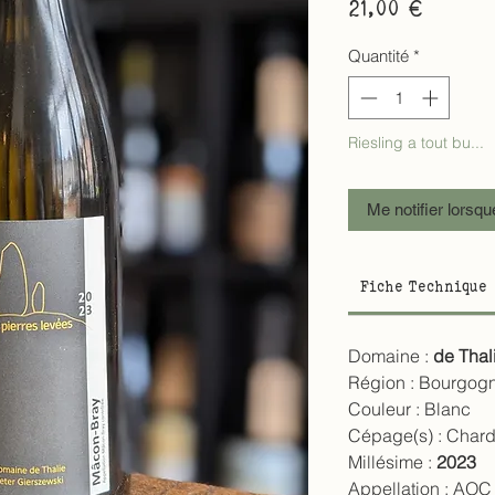
Prix
21,00 €
Quantité
*
Riesling a tout bu...
Me notifier lorsqu
Fiche Technique
Domaine :
de Thal
Région :
Bourgog
Couleur :
Blanc
Cépage(s) :
Char
Millésime :
2023
Appellation :
AOC 