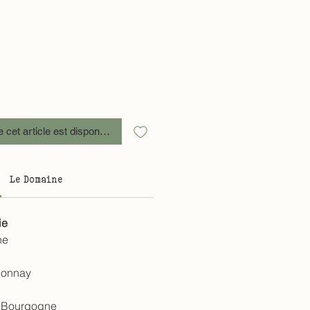
e cet article est disponible
Le Domaine
ie
ne
donnay
Bourgogne