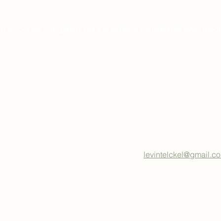
 d'alcool est dangereux pour la santé, à consommer avec modé
levintelckel@gmail.c