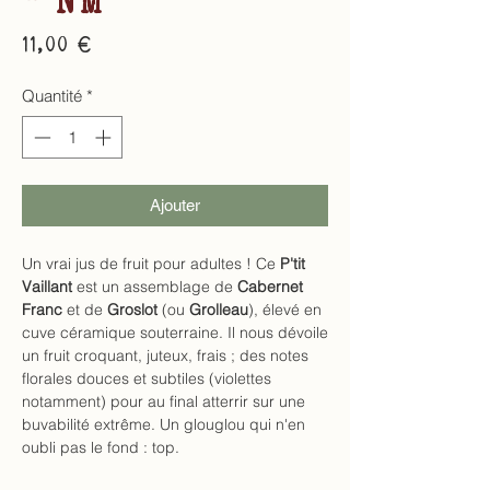
Prix
11,00 €
Quantité
*
Ajouter
Un vrai jus de fruit pour adultes ! Ce
P'tit
Vaillant
est un assemblage de
Cabernet
Franc
et de
Groslot
(ou
Grolleau
), élevé en
cuve céramique souterraine. Il nous dévoile
un fruit croquant, juteux, frais ; des notes
florales douces et subtiles (violettes
notamment) pour au final atterrir sur une
buvabilité extrême. Un glouglou qui n'en
oubli pas le fond : top.