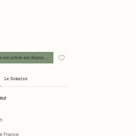
e cet article est disponible
Le Domaine
eur
n
de France