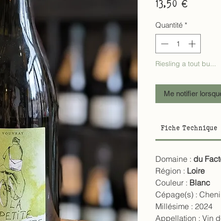
Prix
13,50 €
Quantité
*
Riesling a tout bu...
Me notifier lorsqu
Fiche Technique
Domaine :
du Fact
Région :
Loire
Couleur :
Blanc
Cépage(s) :
Cheni
Millésime :
2024
Appellation :
Vin 