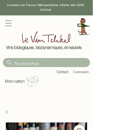
Livraison en France Métropolitaine offerte dès 320€
d'achat
Vins biologiques, biodynamiques, et naturels
C
ontact
Connexion
Mon carton