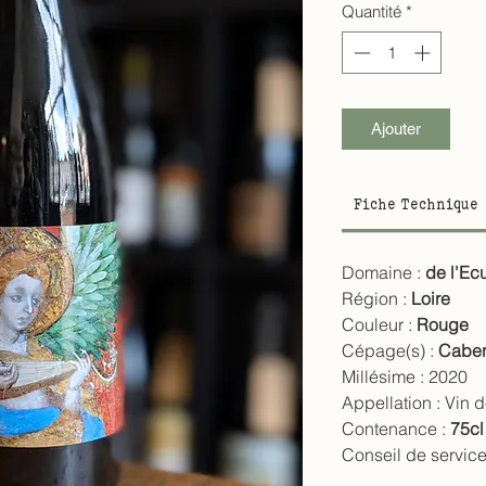
Quantité
*
Ajouter
Fiche Technique
Domaine :
de l'Ec
Région :
Loire
Couleur :
Rouge
Cépage(s) :
Caber
Millésime :
2020
Appellation :
Vin 
Contenance :
75cl
Conseil de service