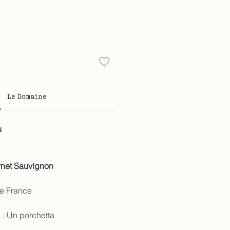
Le Domaine
u
net Sauvignon
de France
 :
Un porchetta