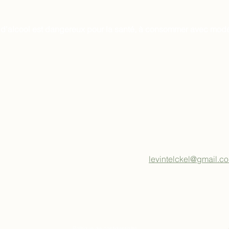
 d'alcool est dangereux pour la santé, à consommer avec modé
levintelckel@gmail.c
Politique de confidentialité