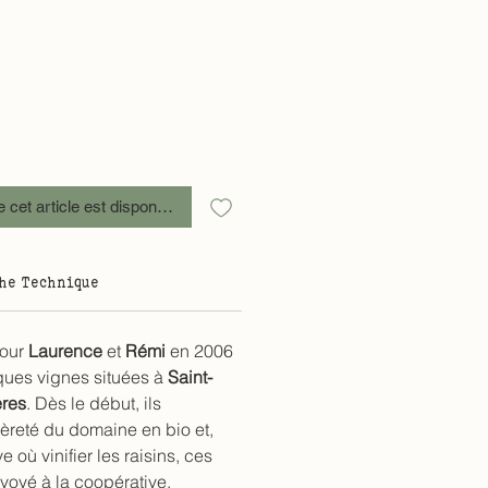
e cet article est disponible
he Technique
pour
Laurence
et
Rémi
en 2006
ques vignes situées à
Saint-
ères
. Dès le début, ils
ièreté du domaine en bio et,
 où vinifier les raisins, ces
nvoyé à la coopérative.