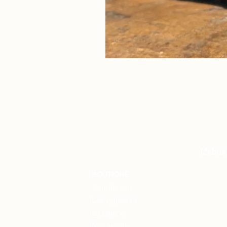
L'abus
BOUTIQUE
Tous les vins
Les vignerons
La
galerie
Nos articles