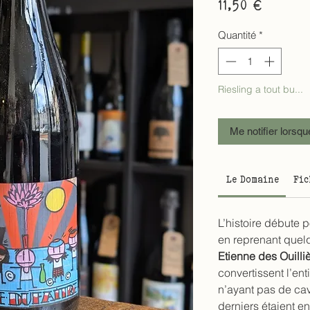
Prix
11,50 €
Quantité
*
Riesling a tout bu...
Me notifier lorsqu
Le Domaine
Fic
L’histoire débute 
en reprenant quel
Etienne des Ouilli
convertissent l’ent
n’ayant pas de cave
derniers étaient e