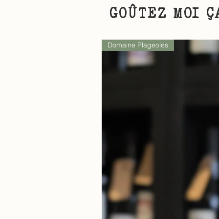
GOÛTEZ MOI Ç
Domaine Plageoles