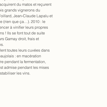
 acquirent du matos et reçurent
ois grands vignerons du
Foillard, Jean-Claude Lapalu et
e (rien que ça…). 2010 : le
cer à vinifier leurs propres
s ! Ils se font tout de suite
rs Gamay droit, frais et
ns.
llent toutes leurs cuvées dans
eaujolais : en macération
re pendant la fermentation,
 est admise pendant les mises
stabiliser les vins.