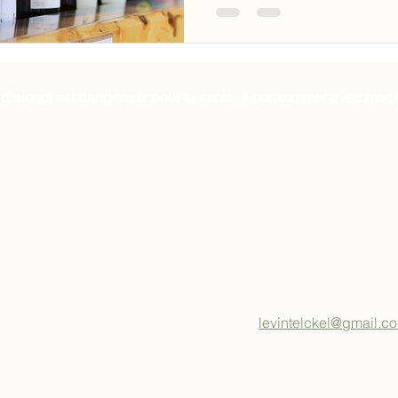
 d'alcool est dangereux pour la santé, à consommer avec modé
levintelckel@gmail.c