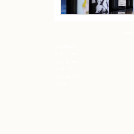
L'abus
BOUTIQUE
Tous les vins
Les vignerons
La
galerie
Nos articles
Lexique