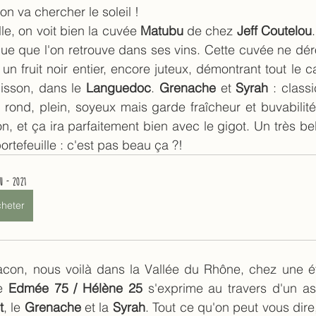
n va chercher le soleil !
le, on voit bien la cuvée 
Matubu 
de chez 
Jeff Coutelou
ue que l'on retrouve dans ses vins. Cette cuvée ne dér
un fruit noir entier, encore juteux, démontrant tout le c
isson, dans le 
Languedoc
. 
Grenache 
et 
Syrah 
: classi
t rond, plein, soyeux mais garde fraîcheur et buvabilité
on, et ça ira parfaitement bien avec le gigot. Un très be
portefeuille : c'est pas beau ça ?!
u - 2021
heter
e 
Edmée 75 / Hélène 25
 s'exprime au travers d'un a
t
, le 
Grenache 
et la 
Syrah
. Tout ce qu'on peut vous dire,