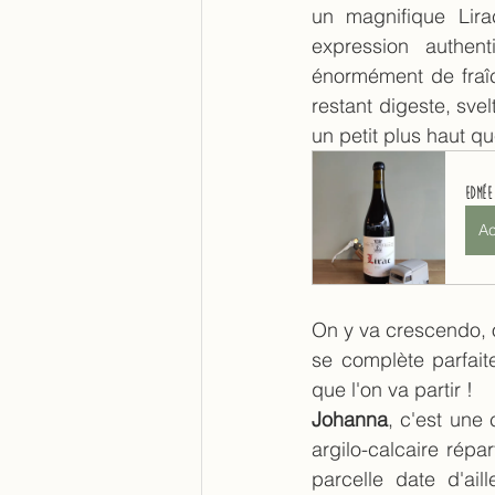
un magnifique Lira
expression authen
énormément de fraîch
restant digeste, svel
un petit plus haut qu
Edmée
Ac
On y va crescendo, on
se complète parfait
que l'on va partir !
Johanna
, c'est une
argilo-calcaire rép
parcelle date d'ai