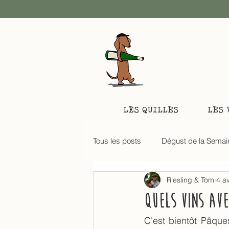
LES QUILLES
LES 
Tous les posts
Dégust de la Semai
Riesling & Tom
4 a
Carnet de dégust
Quels vins av
C'est bientôt Pâques