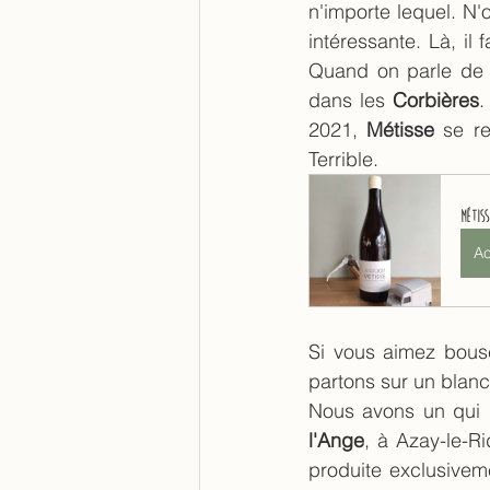
n'importe lequel. N'o
intéressante. Là, il
Quand on parle de 
dans les 
Corbières
.
2021, 
Métisse 
se r
Terrible.
Métiss
Ac
Si vous aimez bousc
partons sur un blanc
Nous avons un qui r
l'Ange
, à Azay-le-R
produite exclusivem