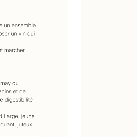
upe un ensemble 
oser un vin qui 
nt marcher 
amay du 
nins et de 
 digestibilité 
d Large, jeune 
quant, juteux, 