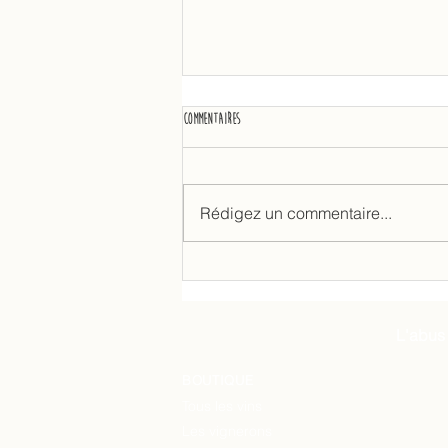
Commentaires
Rédigez un commentaire...
Quels vins sur de la viande rouge ?
L'abus
BOUTIQUE
Tous les vins
Les vignerons