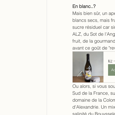
En blanc..?
Mais bien sûr, un ap
blancs secs, mais fr
sucre résiduel car s
ALZ, du Sot de l'Ange
fruit, de la gourman
avant ce goût de "rev
ALZ -
Ac
Ou alors, si vous sou
Sud de la France, s
domaine de la Colo
d'Alexandrie. Un mix
salinité du Bouyssel