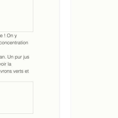
e ! On y 
concentration 
an. Un pur jus 
oir la 
rons verts et 