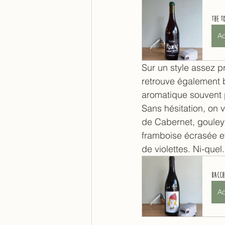
The T
Ac
Sur un style assez p
retrouve également b
aromatique souvent 
Sans hésitation, on 
de Cabernet, gouleya
framboise écrasée et
de violettes. Ni-quel.
Bacch
Ac