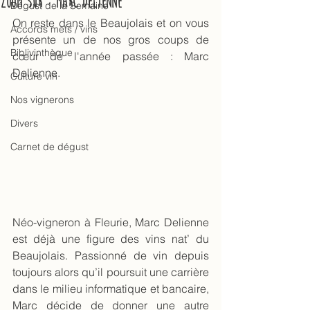
Zoom sur : Marc Delienne
Dégust de la Semaine
On reste dans le Beaujolais et on vous 
Accords mets / vins
présente un de nos gros coups de 
Biblivinthèque
cœur de l'année passée : Marc 
Delienne. 
Culture vin
Nos vignerons
Divers
Carnet de dégust
Néo-vigneron à Fleurie, Marc Delienne 
est déjà une figure des vins nat’ du 
Beaujolais. Passionné de vin depuis 
toujours alors qu’il poursuit une carrière 
dans le milieu informatique et bancaire, 
Marc décide de donner une autre 