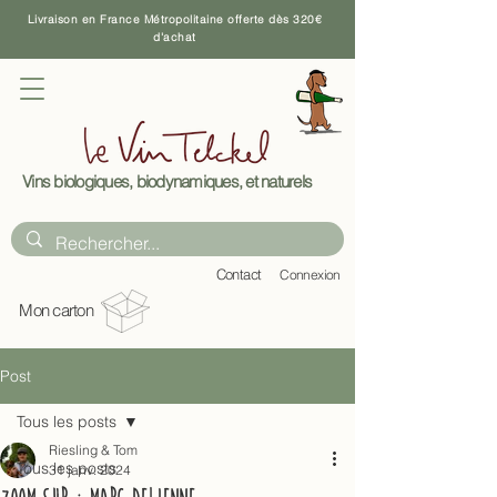
Livraison en France Métropolitaine offerte dès 320€
d'achat
Vins biologiques, biodynamiques, et naturels
C
ontact
Connexion
Mon carton
Post
Tous les posts
Riesling & Tom
Tous les posts
31 janv. 2024