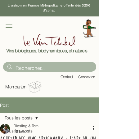
Livraison en France Métropolitaine offerte dès 320€
d'achat
Vins biologiques, biodynamiques, et naturels
C
ontact
Connexion
Mon carton
Post
Tous les posts
Riesling & Tom
Tous les posts
13 févr.