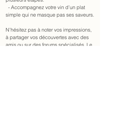
  - Accompagnez votre vin d’un plat 
simple qui ne masque pas ses saveurs.
N’hésitez pas à noter vos impressions, 
à partager vos découvertes avec des 
amis ou sur des forums spécialisés. Le 
vin artisanal est aussi une invitation au 
partage.
Un voyage sensoriel à portée de clic
Acheter des vins artisanaux en ligne, 
c’est bien plus qu’un simple achat. 
C’est une aventure, une plongée dans 
un univers où chaque bouteille est une 
œuvre d’art. C’est aussi un moyen de 
soutenir des vignerons passionnés qui 
travaillent avec amour et respect de la 