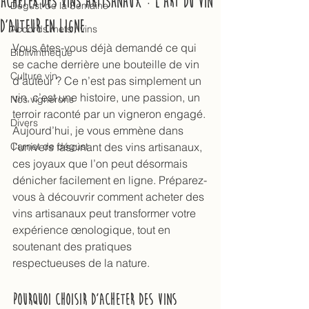
Acheter des vins artisanaux : l’art du vin
Dégust de la Semaine
d’auteur en ligne
Accords mets / vins
Vous êtes-vous déjà demandé ce qui 
Biblivinthèque
se cache derrière une bouteille de vin 
Culture vin
d’auteur ? Ce n’est pas simplement un 
vin, c’est une histoire, une passion, un 
Nos vignerons
terroir raconté par un vigneron engagé. 
Divers
Aujourd’hui, je vous emmène dans 
Carnet de dégust
l’univers fascinant des vins artisanaux, 
ces joyaux que l’on peut désormais 
dénicher facilement en ligne. Préparez-
vous à découvrir comment acheter des 
vins artisanaux peut transformer votre 
expérience œnologique, tout en 
soutenant des pratiques 
respectueuses de la nature.
Pourquoi choisir d’acheter des vins 