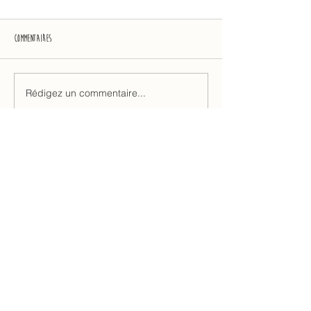
Commentaires
Rédigez un commentaire...
L'abus d'alcool est dangereux pour la
santé, à consommer avec modération.
Tous les vins
Les vignerons
BOUTIQUE
La
galerie
Nos articles
Lexique