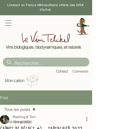
Livraison en France Métropolitaine offerte dès 320€
d'achat
Vins biologiques, biodynamiques, et naturels
C
ontact
Connexion
Mon carton
Post
Tous les posts
Riesling & Tom
Tous les posts
13 mai 2025