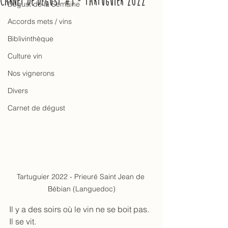
Carnet de dégust #1 - Tartuguier 2022
Dégust de la Semaine
Accords mets / vins
Biblivinthèque
Culture vin
Nos vignerons
Divers
Carnet de dégust
Tartuguier 2022 - Prieuré Saint Jean de 
Bébian (Languedoc)
Il y a des soirs où le vin ne se boit pas. 
Il se vit.