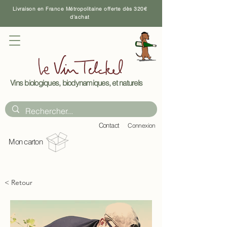
Livraison en France Métropolitaine offerte dès 320€
d'achat
Vins biologiques, biodynamiques, et naturels
C
ontact
Connexion
Mon carton
< Retour